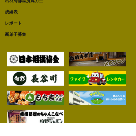
出羽海部屋所属力士
成績表
レポート
新弟子募集