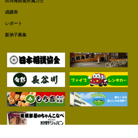
出羽海部屋所属力士
成績表
レポート
新弟子募集