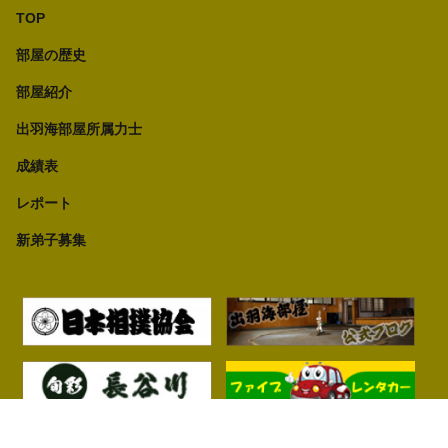
TOP
部屋の歴史
部屋紹介
出羽海部屋所属力士
成績表
レポート
新弟子募集