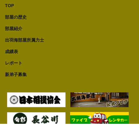
TOP
部屋の歴史
部屋紹介
出羽海部屋所属力士
成績表
レポート
新弟子募集