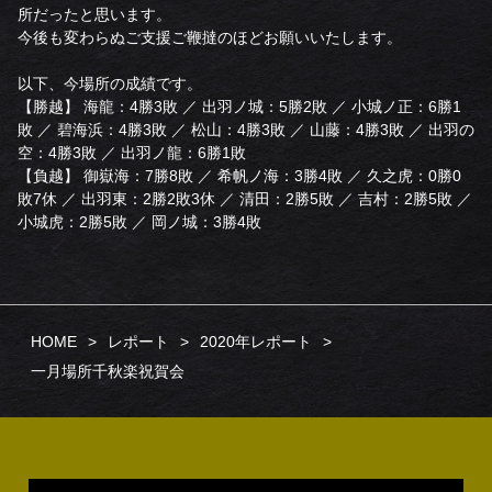
所だったと思います。
今後も変わらぬご支援ご鞭撻のほどお願いいたします。
以下、今場所の成績です。
【勝越】 海龍：4勝3敗 ／ 出羽ノ城：5勝2敗 ／ 小城ノ正：6勝1
敗 ／ 碧海浜：4勝3敗 ／ 松山：4勝3敗 ／ 山藤：4勝3敗 ／ 出羽の
空：4勝3敗 ／ 出羽ノ龍：6勝1敗
【負越】 御嶽海：7勝8敗 ／ 希帆ノ海：3勝4敗 ／ 久之虎：0勝0
敗7休 ／ 出羽東：2勝2敗3休 ／ 清田：2勝5敗 ／ 吉村：2勝5敗 ／
小城虎：2勝5敗 ／ 岡ノ城：3勝4敗
HOME
レポート
2020年レポート
一月場所千秋楽祝賀会