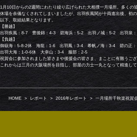
1月10日からの2週間にわたり繰り広げられた大相撲一月場所。多く
休場を余儀なくされてしまいましたが、出羽疾風関が十両進出後、初の
以下、取組結果となります。
【勝越】
出羽疾風：8-7 豊後錦：4-3 碧海浜：5-2 出羽ノ城：5-2 出羽泉：4
【負越】
御嶽海：5-8-2休 海龍：1-6 出羽鳳：3-4 希帆ノ海：3-4 碧の正：
出羽大海：1-0-6休 大幸山：3-4 服部：2-5
祝賀会に参加されました皆さまや後援会の皆さま、まことに有難うござ
これからは三月の大阪場所を目指し、部屋の力士一丸となって精進して
HOME
レポート
2016年レポート
一月場所千秋楽祝賀