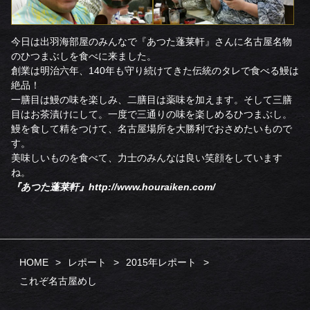
今日は出羽海部屋のみんなで
『あつた蓬莱軒』
さんに名古屋名物
のひつまぶしを食べに来ました。
創業は明治六年、140年も守り続けてきた伝統のタレで食べる鰻は
絶品！
一膳目は鰻の味を楽しみ、二膳目は薬味を加えます。そして三膳
目はお茶漬けにして。一度で三通りの味を楽しめるひつまぶし。
鰻を食して精をつけて、名古屋場所を大勝利でおさめたいもので
す。
美味しいものを食べて、力士のみんなは良い笑顔をしています
ね。
『あつた蓬莱軒』http://www.houraiken.com/
HOME
レポート
2015年レポート
これぞ名古屋めし