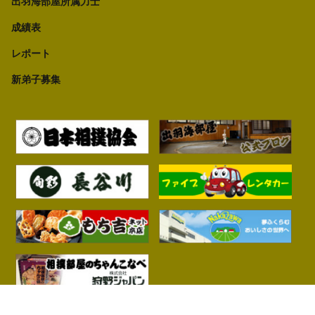
出羽海部屋所属力士
成績表
レポート
新弟子募集