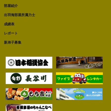
部屋紹介
出羽海部屋所属力士
成績表
レポート
新弟子募集