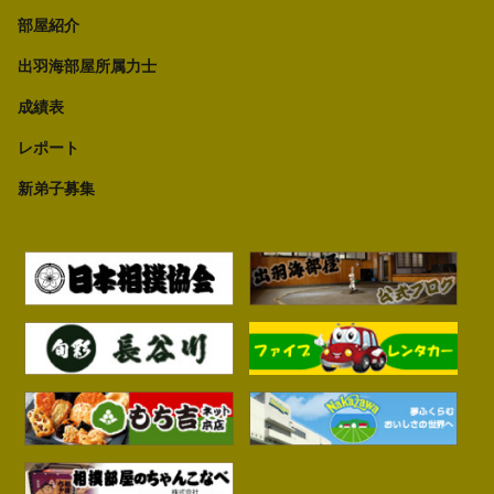
部屋紹介
出羽海部屋所属力士
成績表
レポート
新弟子募集