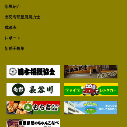
部屋紹介
出羽海部屋所属力士
成績表
レポート
新弟子募集