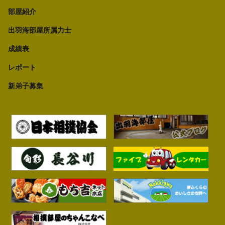
部屋紹介
出羽海部屋所属力士
成績表
レポート
新弟子募集