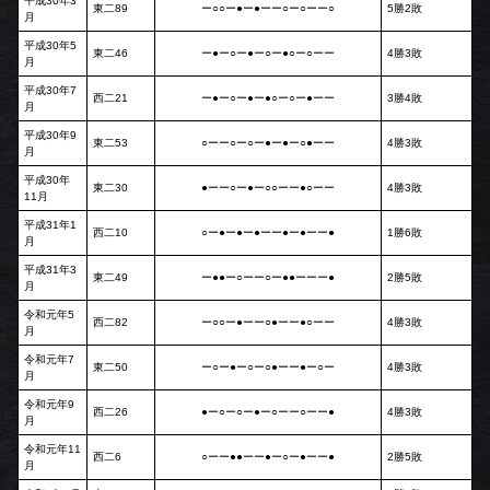
平成30年3
東二89
ー○○ー●ー●ーー○ー○ーー○
5勝2敗
月
平成30年5
東二46
ー●ー○ー●ー○ー●○ー○ーー
4勝3敗
月
平成30年7
西二21
ー●ー○ー●ー●○ー○ー●ーー
3勝4敗
月
平成30年9
東二53
○ーー○ー○ー●ー●ー○●ーー
4勝3敗
月
平成30年
東二30
●ーー○ー●ー○○ーー●○ーー
4勝3敗
11月
平成31年1
西二10
○ー●ー●ー●ーー●ー●ーー●
1勝6敗
月
平成31年3
東二49
ー●●ー○ーー○ー●●ーーー●
2勝5敗
月
令和元年5
西二82
ー○○ー●ーー○●ーー●○ーー
4勝3敗
月
令和元年7
東二50
ー○ー●ー○ー○●ーー●ー○ー
4勝3敗
月
令和元年9
西二26
●ー○ー○ー●ー○ーー○ーー●
4勝3敗
月
令和元年11
西二6
○ーー●●ーー●ー○ー●ーー●
2勝5敗
月